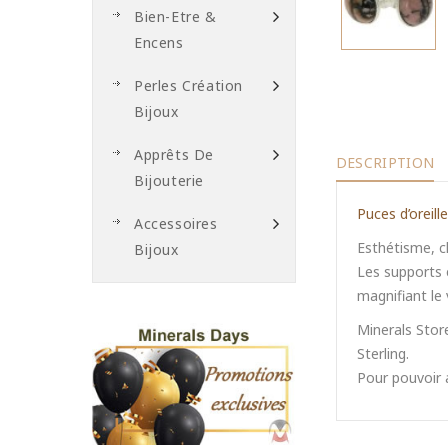
Bien-Etre &
Encens
Perles Création
Bijoux
Apprêts De
DESCRIPTION
Bijouterie
Puces d’oreill
Accessoires
Esthétisme, c
Bijoux
Les supports e
magnifiant le 
Minerals Store
Sterling.
Pour pouvoir a