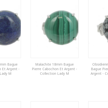
18mm Bague
Malachite 18mm Bague
Obsidien
 Et Argent -
Pierre Cabochon Et Argent -
Bague Pie
 Lady M
Collection Lady M
Argent - C
 PANIER
AJOUTER AU PANIER
AJOUTE