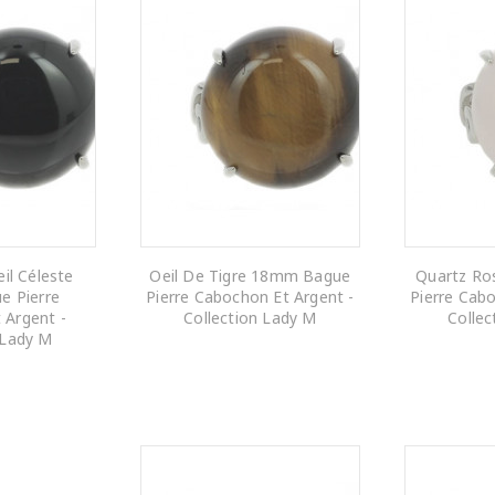
il Céleste
Oeil De Tigre 18mm Bague
Quartz R
 Pierre
Pierre Cabochon Et Argent -
Pierre Cabo
 Argent -
Collection Lady M
Collec
 Lady M
AJOUTER AU PANIER
AJOUTE
 PANIER