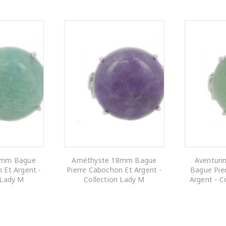
8mm Bague
Améthyste 18mm Bague
Aventuri
 Et Argent -
Pierre Cabochon Et Argent -
Bague Pie
 Lady M
Collection Lady M
Argent - C
 PANIER
AJOUTER AU PANIER
AJOUTE