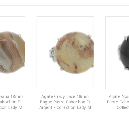
swana 18mm
Agate Crazy Lace 18mm
Agate No
Cabochon Et
Bague Pierre Cabochon Et
Pierre Cabo
ction Lady M
Argent - Collection Lady M
Collec
 PANIER
AJOUTER AU PANIER
AJOUTE