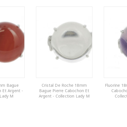
8mm Bague
Cristal De Roche 18mm
Fluorine 1
 Et Argent -
Bague Pierre Cabochon Et
Cabocho
 Lady M
Argent - Collection Lady M
Collec
 PANIER
AJOUTER AU PANIER
AJOUTE