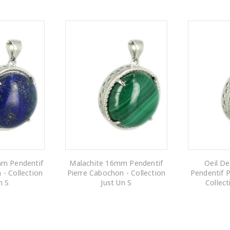
mm Pendentif
Malachite 16mm Pendentif
Oeil D
 - Collection
Pierre Cabochon - Collection
Pendentif P
n S
Just Un S
Collect
 PANIER
AJOUTER AU PANIER
AJOUTE