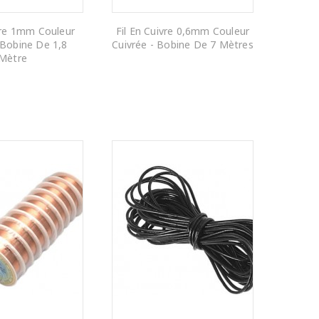
vre 1mm Couleur
Fil En Cuivre 0,6mm Couleur
 Bobine De 1,8
Cuivrée - Bobine De 7 Mètres
Mètre
R AU PANIER
AJOUTER AU PANIER