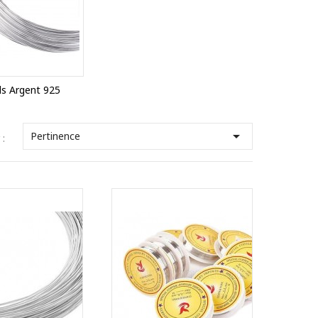
ils Argent 925

Pertinence
 :