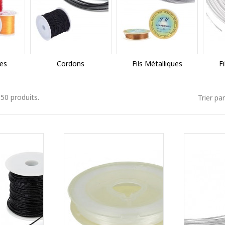
ues
Cordons
Fils Métalliques
F
a 50 produits.
Trier par