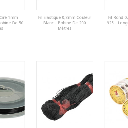
r Ciré 1mm
Fil Elastique 0,8mm Couleur
Fil Rond 
Bobine De 50
Blanc - Bobine De 200
925 - Long
es
Mètres
 PANIER
AJOUTER AU PANIER
AJOUTE