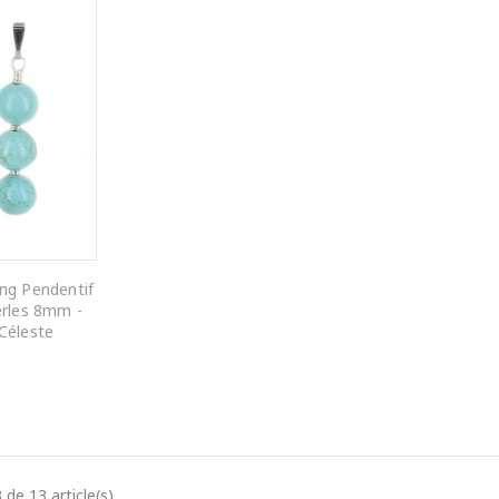
ang Pendentif
Perles 8mm -
 Céleste
 PANIER
 de 13 article(s)