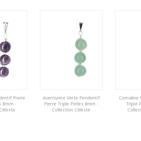
entif Pierre
Aventurine Verte Pendentif
Cornaline 
es 8mm -
Pierre Triple Perles 8mm -
Triple
 Céleste
Collection Céleste
Collec
 PANIER
AJOUTER AU PANIER
AJOUTE