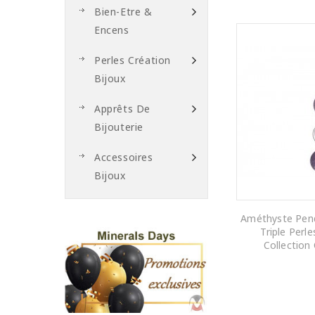
Bien-Etre &
Encens
Perles Création
Bijoux
Apprêts De
Bijouterie
Accessoires
Bijoux
Améthyste Pend
Triple Perl
Collection
AJOUTER AU