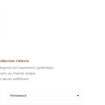
Collection Céleste
al argenté est hautement symbolique.
arures au charme unique.
 laisser indifférent.

Pertinence
 :