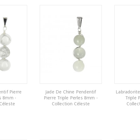
ntif Pierre
Jade De Chine Pendentif
Labradorite
es 8mm -
Pierre Triple Perles 8mm -
Triple
 Céleste
Collection Céleste
Collec
 PANIER
AJOUTER AU PANIER
AJOUTE