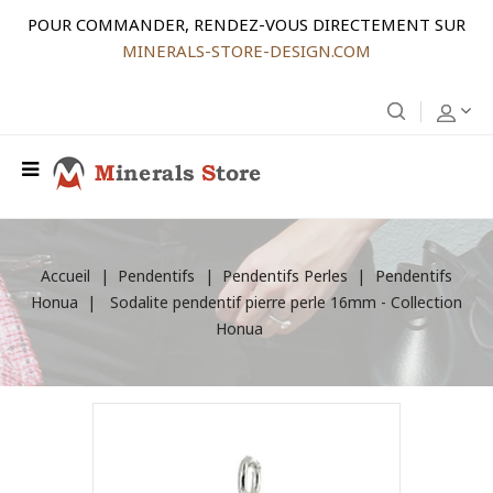
POUR COMMANDER, RENDEZ-VOUS DIRECTEMENT SUR
MINERALS-STORE-DESIGN.COM
Accueil
Pendentifs
Pendentifs Perles
Pendentifs
Honua
Sodalite pendentif pierre perle 16mm - Collection
Honua