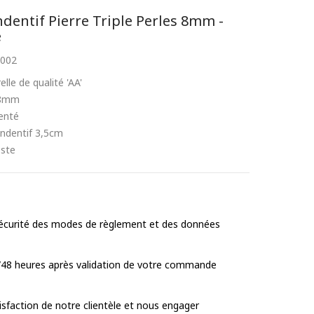
dentif Pierre Triple Perles 8mm -
e
002
lle de qualité 'AA'
e 8mm
enté
ndentif 3,5cm
este
 sécurité des modes de règlement et des données
/48 heures après validation de votre commande
tisfaction de notre clientèle et nous engager