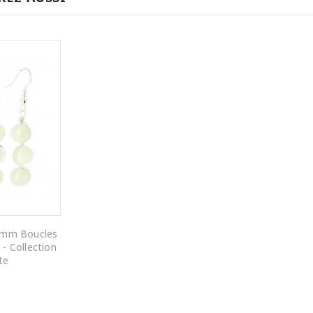
8mm Boucles
 - Collection
te