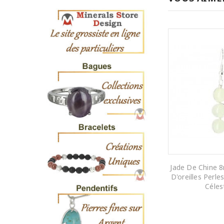
Jade De Chine 
D'oreilles Perles
Céles