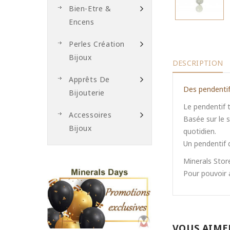
Bien-Etre &
Encens
Perles Création
Bijoux
DESCRIPTION
Apprêts De
Des pendentifs
Bijouterie
Le pendentif t
Accessoires
Basée sur le 
Bijoux
quotidien.
Un pendentif d
Minerals Store
Pour pouvoir 
VOUS AIME