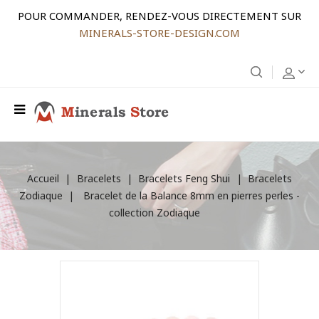
POUR COMMANDER, RENDEZ-VOUS DIRECTEMENT SUR
MINERALS-STORE-DESIGN.COM
Accueil
Bracelets
Bracelets Feng Shui
Bracelets
Zodiaque
Bracelet de la Balance 8mm en pierres perles -
collection Zodiaque