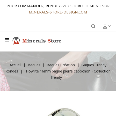
POUR COMMANDER, RENDEZ-VOUS DIRECTEMENT SUR
MINERALS-STORE-DESIGN.COM
Accueil
Bagues
Bagues Création
Bagues Trendy
Rondes
Howlite 16mm bague pierre cabochon - Collection
Trendy