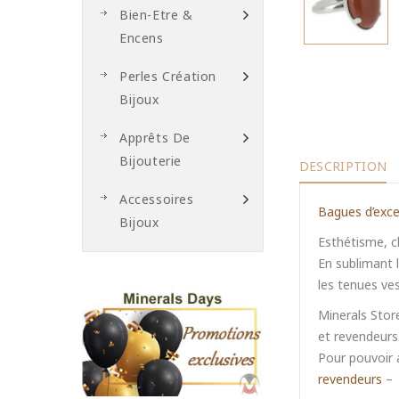
Bien-Etre &
Encens
Perles Création
Bijoux
Apprêts De
Bijouterie
DESCRIPTION
Accessoires
Bagues d’excep
Bijoux
Esthétisme, c
En sublimant 
les tenues ve
Minerals Stor
et revendeurs
Pour pouvoir a
revendeurs
–