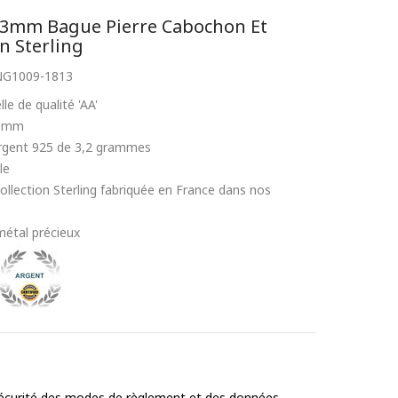
13mm Bague Pierre Cabochon Et
on Sterling
G1009-1813
le de qualité 'AA'
13mm
Argent 925 de 3,2 grammes
le
ollection Sterling fabriquée en France dans nos
métal précieux
 sécurité des modes de règlement et des données